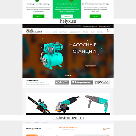
helyx.su
str-instrument.ru