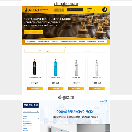
climaticon.ru
el-gaz.ru