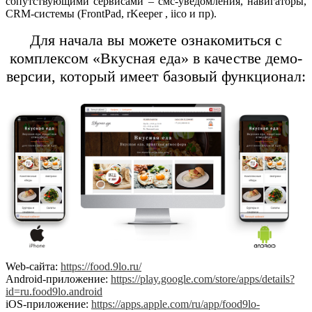
сопутствующими сервисами – смс-уведомления, навигаторы,
CRM
-системы (
FrontPad
,
rKeeper
, iico и пр).
Для начала вы можете ознакомиться с
комплексом «Вкусная еда» в качестве демо-
версии, который имеет базовый функционал:
Web
-сайта:
https://food.9lo.ru/
Android
-приложение:
https://play.google.com/store/apps/details?
id=ru.food9lo.android
iOS
-приложение:
https://apps.apple.com/ru/app/food9lo-