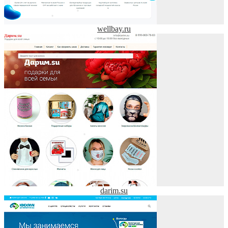
wellbay.ru
darim.su